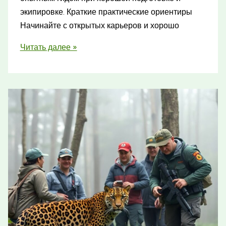
экипировке. Краткие практические ориентиры
Начинайте с открытых карьеров и хорошо
Самые
Читать далее »
интересные
заброшенные
карьеры
и
шахты
России:
истории
и
факты