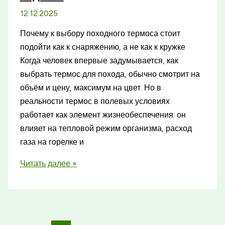
с
12.12.2025
системой
Почему к выбору походного термоса стоит
очистки
подойти как к снаряжению, а не как к кружке
Когда человек впервые задумывается, как
выбрать термос для похода, обычно смотрит на
объём и цену, максимум на цвет. Но в
реальности термос в полевых условиях
работает как элемент жизнеобеспечения: он
влияет на тепловой режим организма, расход
газа на горелке и
Как
Читать далее »
выбрать
термос
для
похода