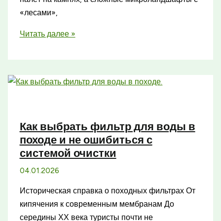
«лесами»,
Удивительный
Читать далее »
мир
мхов:
скрытая
вселенная
под
ногами
Как выбрать фильтр для воды в
и
походе и не ошибиться с
её
системой очистки
тайны
04.01.2026
Историческая справка о походных фильтрах От
кипячения к современным мембранам До
середины ХХ века туристы почти не