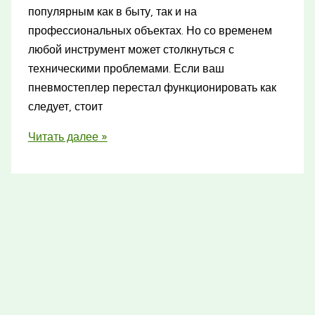
популярным как в быту, так и на
профессиональных объектах. Но со временем
любой инструмент может столкнуться с
техническими проблемами. Если ваш
пневмостеплер перестал функционировать как
следует, стоит
Ремонт
Читать далее »
пневмостеплера
в
Москве
со
гарантией
качества