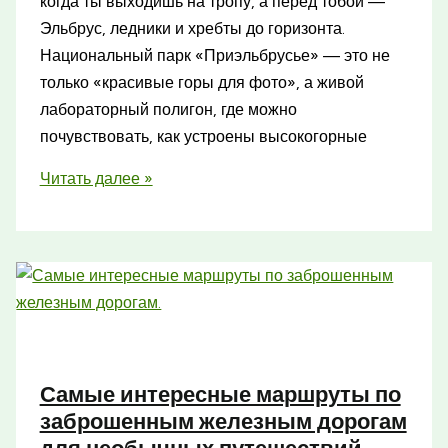
когда ты выходишь на тропу, а перед тобой —
Эльбрус, ледники и хребты до горизонта.
Национальный парк «Приэльбрусье» — это не
только «красивые горы для фото», а живой
лабораторный полигон, где можно
почувствовать, как устроены высокогорные
Национальный
Читать далее »
парк
Приэльбрусье:
лучшие
маршруты
для
треккинга
и
Самые интересные маршруты по
отдыха
заброшенным железным дорогам
для необычных путешествий