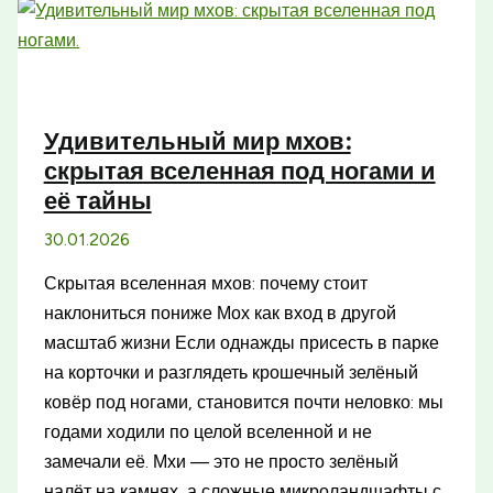
заброшенным
железным
дорогам
для
Удивительный мир мхов:
необычных
скрытая вселенная под ногами и
путешествий
её тайны
30.01.2026
Скрытая вселенная мхов: почему стоит
наклониться пониже Мох как вход в другой
масштаб жизни Если однажды присесть в парке
на корточки и разглядеть крошечный зелёный
ковёр под ногами, становится почти неловко: мы
годами ходили по целой вселенной и не
замечали её. Мхи — это не просто зелёный
налёт на камнях, а сложные микроландшафты с