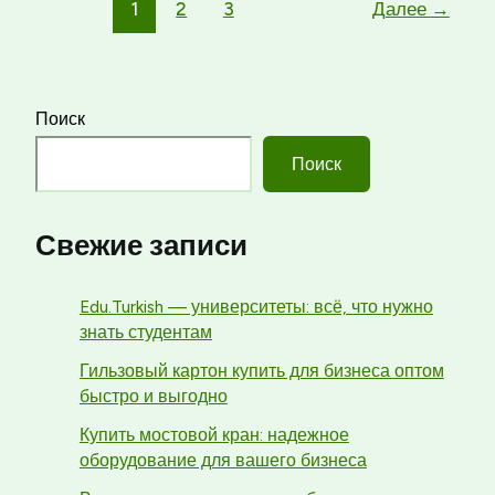
1
2
3
Далее
→
и
сохранить
напитки
горячими
Поиск
надолго
Поиск
Свежие записи
Edu.Turkish — университеты: всё, что нужно
знать студентам
Гильзовый картон купить для бизнеса оптом
быстро и выгодно
Купить мостовой кран: надежное
оборудование для вашего бизнеса