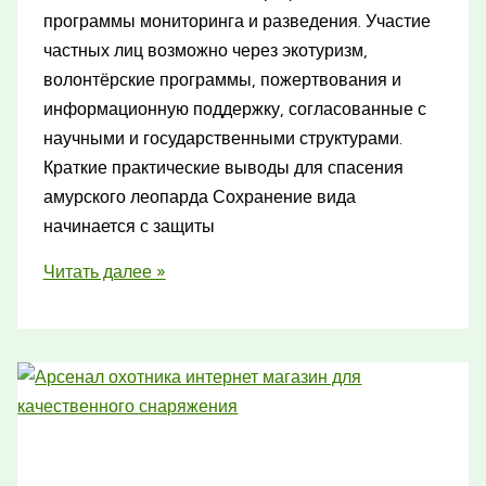
программы мониторинга и разведения. Участие
частных лиц возможно через экотуризм,
волонтёрские программы, пожертвования и
информационную поддержку, согласованные с
научными и государственными структурами.
Краткие практические выводы для спасения
амурского леопарда Сохранение вида
начинается с защиты
Земля
Читать далее »
леопарда:
как
спасают
самую
редкую
кошку
планеты