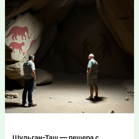
Шульган-Таш — пещера с