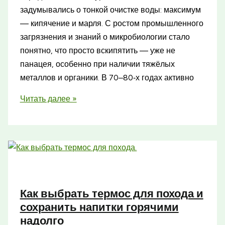
задумывались о тонкой очистке воды: максимум
— кипячение и марля. С ростом промышленного
загрязнения и знаний о микробиологии стало
понятно, что просто вскипятить — уже не
панацея, особенно при наличии тяжёлых
металлов и органики. В 70–80‑х годах активно
Как
Читать далее »
выбрать
фильтр
для
воды
в
походе
Как выбрать термос для похода и
и
сохранить напитки горячими
не
надолго
ошибиться