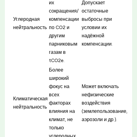
их
Допускает
сокращения/
остаточные
Углеродная
компенсации
выбросы при
нейтральность
по CO2 и
условии их
другим
надёжной
парниковым
компенсации.
газам в
tCO2e.
Более
широкий
фокус на
Может включать
всех
нефизические
Климатическая
факторах
воздействия
нейтральность
влияния на
(землепользование,
климат, не
аэрозоли и др.).
только
углеродных.