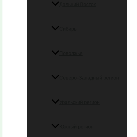
Дальний Восток
Сибирь
Поволжье
Северо-Западный регион
Уральский регион
Южный регион