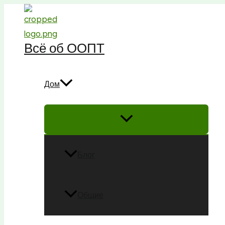
Перейти
к
содержимому
Всё об ООПТ
Дом
Блог
Общие