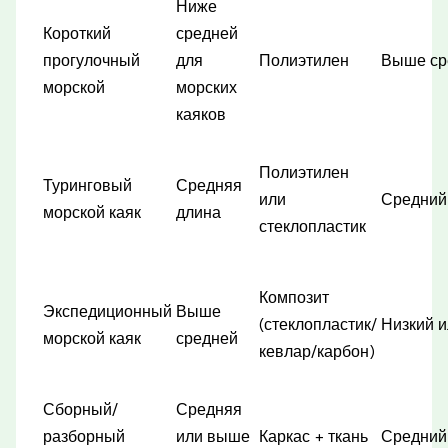
Ниже
Короткий
средней
прогулочный
для
Полиэтилен
Выше ср
морской
морских
каяков
Полиэтилен
Туринговый
Средняя
или
Средний
морской каяк
длина
стеклопластик
Композит
Экспедиционный
Выше
(стеклопластик/
Низкий 
морской каяк
средней
кевлар/карбон)
Сборный/
Средняя
разборный
или выше
Каркас + ткань
Средний