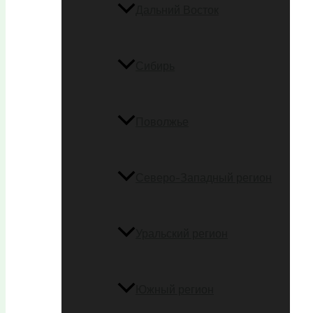
Дальний Восток
Сибирь
Поволжье
Северо-Западный регион
Уральский регион
Южный регион