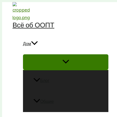
Перейти
к
содержимому
Всё об ООПТ
Дом
Блог
Общие