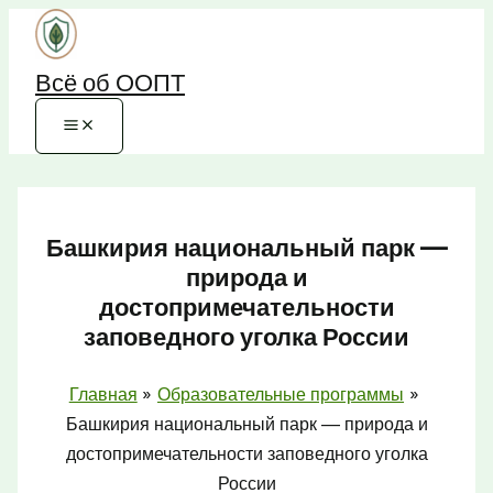
Перейти
к
Всё об ООПТ
содержимому
Башкирия национальный парк —
природа и
достопримечательности
заповедного уголка России
Главная
Образовательные программы
Башкирия национальный парк — природа и
достопримечательности заповедного уголка
России